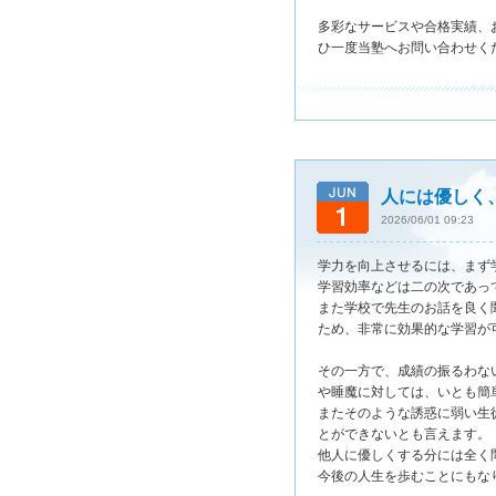
多彩なサービスや合格実績、
ひ一度当塾へお問い合わせく
人には優しく
2026/06/01 09:23
学力を向上させるには、まず
学習効率などは二の次であっ
また学校で先生のお話を良く
ため、非常に効果的な学習が
その一方で、成績の振るわな
や睡魔に対しては、いとも簡
またそのような誘惑に弱い生
とができないとも言えます。
他人に優しくする分には全く
今後の人生を歩むことにもな