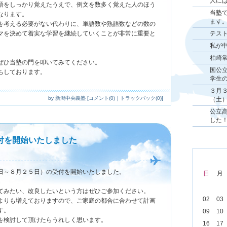
人に
語をしっかり覚えたうえで、例文を数多く覚えた人のほう
当塾
なります。
ます
を考える必要がない代わりに、単語数や熟語数などの数の
マを決めて着実な学習を継続していくことが非常に重要と
テス
私が
柏崎
ぜひ当塾の門を叩いてみてください。
国公
ちしております。
学生
３月
by
新潟中央義塾
[
コメント(0)
｜
トラックバック(0)
]
（土
公立
した
付を開始いたしました
日～８月２５日）の受付を開始いたしました。
日
月
てみたい、改良したいという方はぜひご参加ください。
02
03
よりも増えておりますので、ご家庭の都合に合わせて計画
す。
09
10
を検討して頂けたらうれしく思います。
16
17