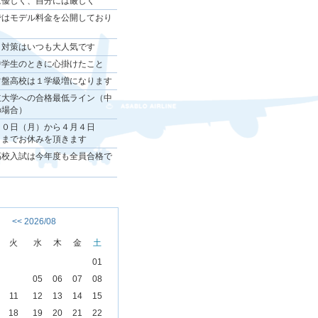
は優しく、自分には厳しく
ではモデル料金を公開しており
。
ト対策はいつも大人気です
中学生のときに心掛けたこと
常盤高校は１学級増になります
立大学への合格最低ライン（中
の場合）
３０日（月）から４月４日
）までお休みを頂きます
高校入試は今年度も全員合格で
！
<<
2026/08
火
水
木
金
土
01
04
05
06
07
08
11
12
13
14
15
18
19
20
21
22