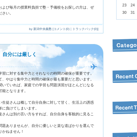
23
24
および毎月の授業料負担で塾・予備校をお探しの方は、ぜ
30
31
ださい。
by
新潟中央義塾
[
コメント(0)
｜
トラックバック(0)
]
、自分には厳しく
学習に対する集中力とそれなりの時間の確保が重要です。
て、やはり集中力と時間の確保が最も重要だと思います。
聞いていれば、家庭での学習も問題演習がほとんどになる
可能となります。
い生徒さんは概して自分自身に対して甘く、生活上の誘惑
単に負けてしまいます。
徒さんは別の言い方をすれば、自分自身を客観的に見るこ
問題ありませんが、自分に優しいと楽な道ばかりを選んで
りかねません！