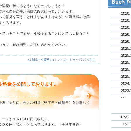
や睡魔に勝てるようになるのでしょうか？
徒さん自身の生活習慣の改善にあると思います。
2026/
いて意見を言うことはまずありませんが、生活習慣の改善
2026/
よくあります。
2026/
っていることですが、相談をすることはとても大切なこと
2026/
2026/
い方は、ぜひ当塾にお問い合わせください。
2025/
2025/
by
新潟中央義塾
[
コメント(0)
｜
トラックバック(0)
]
2025/
2025/
2025/
ル料金を公開しております。
2024/
2023/
<<
を避けるため、モデル料金（中学生・高校生）を公開して
RSS
コースが１６０００円（税別）、
ログ
０００円（税別）となっております。（全学年共通）