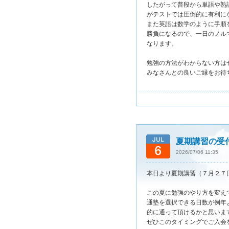
したがって普段から単語や熟
がテストでは圧倒的に有利に
また英語は数学のように手順
勝負になるので、一日のノル
なります。
勉強の方法がわからない方は
みなさんとの良いご縁をお待
夏期講習の受
2026/07/06 11:35
本日より夏期講習（７月２７
この夏に勉強のやり方を変え
通塾を選択できる日数が例年
的に通って頂けるかと思いま
ぜひこのタイミングでご入会